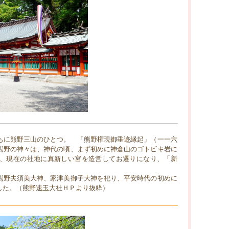
もに熊野三山のひとつ。 「熊野権現御垂迹縁起」（一一六
熊野の神々は、神代の頃、まず初めに神倉山のゴトビキ岩に
、現在の社地に真新しい宮を造営してお遷りになり、「新
熊野夫須美大神、家津美御子大神を祀り、平安時代の初めに
した。（熊野速玉大社ＨＰより抜粋）