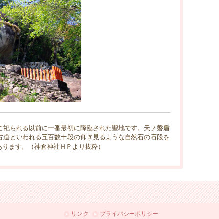
て祀られる以前に一番最初に降臨された聖地です。天ノ磐盾
古道といわれる五百数十段の仰ぎ見るような自然石の石段を
あります。（神倉神社ＨＰより抜粋）
リンク
プライバシーポリシー