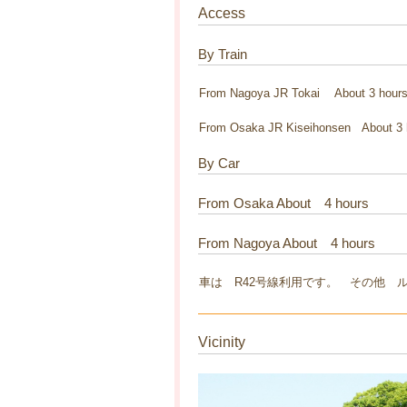
Access
By Train
From Nagoya JR Tokai About 3 hours
From Osaka JR Kiseihonsen About 3 
By Car
From Osaka About 4 hours
From Nagoya About 4 hours
車は R42号線利用です。 その他 
Vicinity