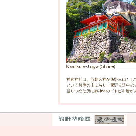
Kamikura-Jinjya (Shrine)
神倉神社は、熊野大神が熊野三山とし
という峻崖の上にあり、熊野古道中の
登りつめた所に御神体のゴトビキ岩が