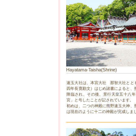
Hayatama-Taisha(Shrine)
速玉大社は、本宮大社 那智大社とと
四年長寛勘文）はじめ諸書によると、
降臨され、その後、景行天皇五十八年
宮」と号したことが記されています。
初めは、二つの神殿に熊野速玉大神、
は現在のように十二の神殿が完成しま